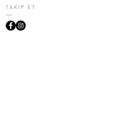
trust and reassure your customers that
TAKIP ET
they can buy with confidence.
ADRES
Çiftecevizler Deresi Sok. Addresistanbul No:4
D:108, Şişli/Istanbul
(0212) 320 65 06
(0532) 633 81 06
HABERDAR OL