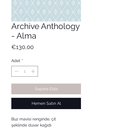
Archive Anthology
- Alma
Fiyat
€130,00
Adet
*
Sepete Ekle
Hemen Satın Al
Buz mavisi renginde, çit
şeklinde duvar kağıdı