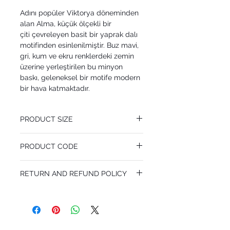
Adını popüler Viktorya döneminden
alan Alma, küçük ölçekli bir
çiti çevreleyen basit bir yaprak dalı
motifinden esinlenilmiştir. Buz mavi,
gri, kum ve ekru renklerdeki zemin
üzerine yerleştirilen bu minyon
baskı, geleneksel bir motife modern
bir hava katmaktadır.
PRODUCT SIZE
53 cm x 10.05 m
PRODUCT CODE
Pattern Repeat 13.3 cm
MY100/11055
RETURN AND REFUND POLICY
I’m a Return and Refund policy. I’m a great
place to let your customers know what to
do in case they are dissatisfied with their
purchase. Having a straightforward refund
or exchange policy is a great way to build