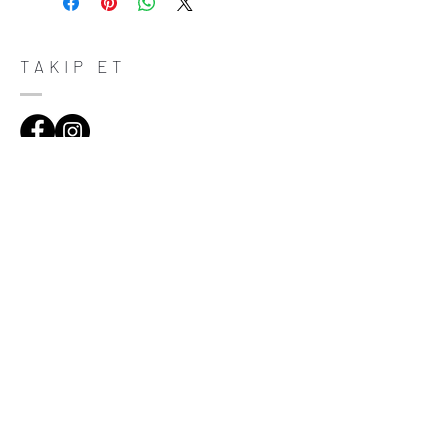
do in case they are dissatisfied with their
purchase. Having a straightforward refund
or exchange policy is a great way to build
trust and reassure your customers that
TAKIP ET
they can buy with confidence.
ADRES
Çiftecevizler Deresi Sok. Addresistanbul No:4
D:108, Şişli/Istanbul
(0212) 320 65 06
(0532) 633 81 06
HABERDAR OL