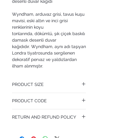
desenli duvar kağıdı
Wyndham, arduvaz grisi, tavus kuşu
mavisi, eski altın ve inci grisi
renklerinin koyu
tonlarında, dökümlü, şık çiçek baskılı
damask desenli duvar
kağıdıdır. Wyndham, aynı adı taşıyan
Londra tiyatrosunda sergilenen
dekoratif pervaz ve yaldızlardan
ilham alınmıştır.
PRODUCT SIZE
53 cm x 10.05 m
PRODUCT CODE
Pattern Repeat 64 cm
MY94/3014
RETURN AND REFUND POLICY
I’m a Return and Refund policy. I’m a great
place to let your customers know what to