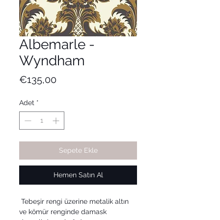
Albemarle -
Wyndham
Fiyat
€135,00
Adet
*
Sepete Ekle
Hemen Satın Al
Tebeşir rengi üzerine metalik altın
ve kömür renginde damask