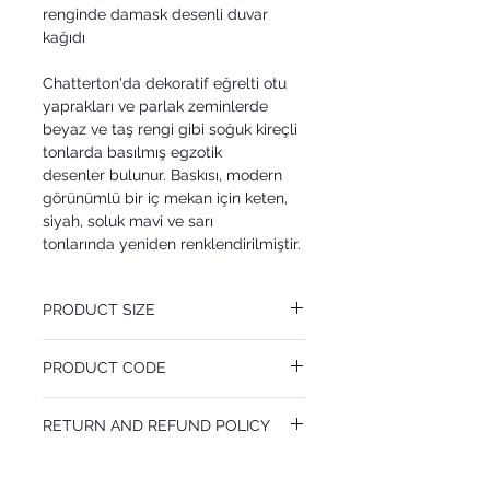
renginde damask desenli duvar
kağıdı
Chatterton'da dekoratif eğrelti otu
yaprakları ve parlak zeminlerde
beyaz ve taş rengi gibi soğuk kireçli
tonlarda basılmış egzotik
desenler bulunur. Baskısı, modern
görünümlü bir iç mekan için keten,
siyah, soluk mavi ve sarı
tonlarında yeniden renklendirilmiştir.
PRODUCT SIZE
68.5 cm x 10.05 m
PRODUCT CODE
Pattern Repeat 91.4 cm
MY94/2008
RETURN AND REFUND POLICY
I’m a Return and Refund policy. I’m a great
place to let your customers know what to