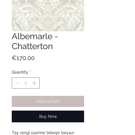
Albemarle -
Chatterton
Price
€170.00
Quantity
*
Add to Cart
Buy Now
Taş rengi üzerine tebeşir beyazı