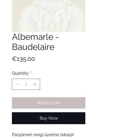
Albemarle -
Baudelaire
Price
€135.00
Quantity
*
Add to Cart
Buy Now
Parşömen rengi üzerine tebeşir