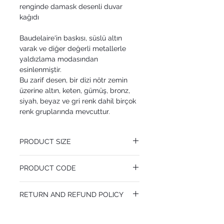
renginde damask desenli duvar
kağıdı
Baudelaire'in baskısı, süslü altın
varak ve diğer değerli metallerle
yaldızlama modasından
esinlenmiştir.
Bu zarif desen, bir dizi nötr zemin
üzerine altın, keten, gümüş, bronz,
siyah, beyaz ve gri renk dahil birçok
renk gruplarında mevcuttur.
PRODUCT SIZE
50 cm x 10.05 m
PRODUCT CODE
Pattern Repeat 64 cm
MY94/1005
RETURN AND REFUND POLICY
I’m a Return and Refund policy. I’m a great
place to let your customers know what to